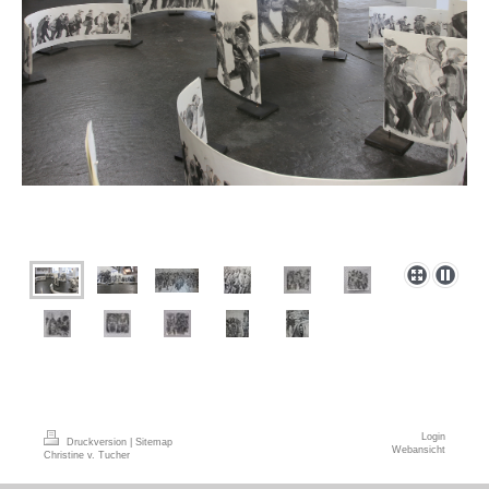
Login
Druckversion
|
Sitemap
Webansicht
Christine v. Tucher