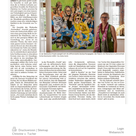
Login
Druckversion
|
Sitemap
Webansicht
Christine v. Tucher